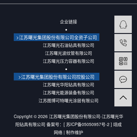
企业链接
>江苏曙光集团股份有限公司全资子公司
江苏曙光石油钻具有限公司
江苏曙光波纹管有限公司
江苏曙光压力容器有限公司
>江苏曙光集团股份有限公司控股公司
江苏曙光华阳钻具有限公司
江苏曙光能源装备有限公司
江苏图博可特曙光涂层有限公司
Copyright ©
2026
江苏曙光集团股份有限公司-江苏曙光华
阳钻具有限公司
备案号：[
苏ICP备05050957号-2
]
翊成
网络
| 制作维护