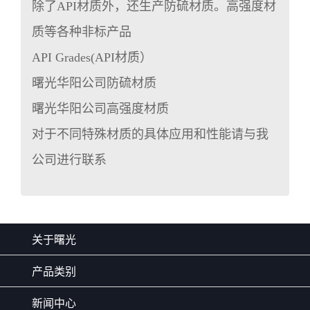
除了API材质外，还生产防硫材质。高强度材
质等各种非标产品
API Grades(API材质）
曙光华阳公司防硫材质
曙光华阳公司高强度材质
对于不同特殊材质的具体应用和性能请与我
公司进行联系
关于曙光
产品类别
新闻中心