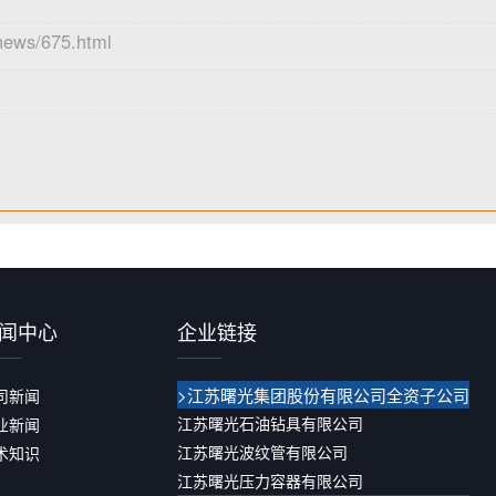
ews/675.html
闻中心
企业链接
>江苏曙光集团股份有限公司全资子公司
司新闻
江苏曙光石油钻具有限公司
业新闻
江苏曙光波纹管有限公司
术知识
江苏曙光压力容器有限公司