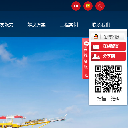
发能力
解决方案
工程案例
联系我们
在线客服
在线留言
在
线
分享到...
客
服
扫描二维码