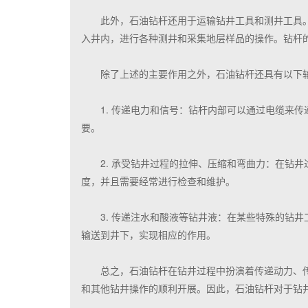
此外，石油钻杆还用于运输钻井工具和测井工具
入井内，进行各种测井和采集地层样品的操作。钻杆
除了上述的主要作用之外，石油钻杆还具有以下
1. 传递电力和信号：钻杆内部可以通过电缆来
要。
2. 承受钻井过程的拉伸、压缩和弯曲力：在钻
度，并且需要经常进行检查和维护。
3. 传递注水和酸液等钻井液：在某些特殊的钻
输送到井下，实现相应的作用。
总之，石油钻杆在钻井过程中扮演着传递动力、
和其他钻井操作的顺利开展。因此，石油钻杆对于钻