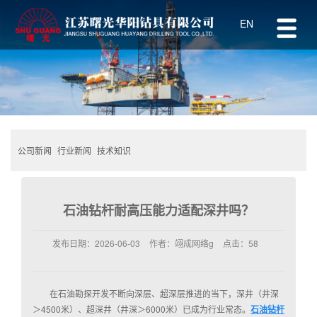
EN
公司新闻
行业新闻
技术知识
石油钻杆耐高压能力适配深井吗？
发布日期：
2026-06-03
作者：
翊成网络g
点击：
58
在石油勘探开发不断向深层、超深层推进的当下，深井（井深
＞4500米）、超深井（井深＞6000米）已成为行业常态。
石油钻杆