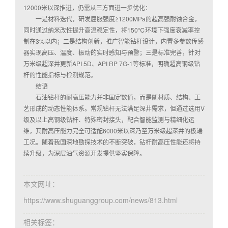
12000米以深推进，仍需从三方面进一步优化：
一是材料迭代，研发屈服强度≥1200MPa的超高强耐蚀合金，
同时通过纳米改性提升高温稳定性，将150℃环境下强度衰减率控
制在3%以内；二是结构创新，推广智能钻杆设计，内置多参数传感
器实现高压、温度、振动的实时感知与预警；三是标准完善，针对
万米级超深井更新API 5D、API RP 7G-1等标准，明确超高钢级钻
杆的性能指标与检测规范。
结语
石油钻杆的耐高压能力并非固定数值，而是随材质、结构、工
艺形成的动态性能体系。常规钻杆无法满足深井需求，但通过选用V
级及以上高钢级钻杆、特殊密封接头，配合智能监测与精细化运
维，其耐高压能力完全可适配6000米以深乃至万米级超深井的极端
工况。随着我国深地勘探技术的不断突破，钻杆耐高压性能还将持
续升级，为深层油气资源开发提供坚实保障。
本文网址：
https://www.shuguanggroup.com/news/813.html
相关标签：