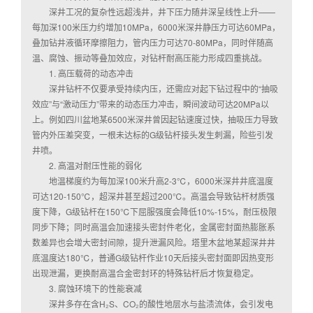
深井工况的复杂性远超浅井，井下压力随井深呈线性上升——
每加深100米压力约增加10MPa，6000米深井静压力可达60MPa，
叠加钻井液循环摩擦阻力，管内压力可达70-80MPa，同时伴随高
温、腐蚀、振动等叠加效应，对钻杆耐高压能力形成四重挑战。
1. 高压载荷的动态冲击
深井钻杆不仅要承受持续内压，还需应对起下钻过程中的“抽吸
效应”与“激动压力”带来的动态压力冲击，瞬间波动可达20MPa以
上。例如四川盆地某6500米深井曾因起钻速度过快，抽吸压力导致
管内外压差突变，一根未达标的G级钻杆接头发生刺漏，险些引发
井喷。
2. 高温对耐压性能的弱化
地温梯度约为每加深100米升高2-3℃，6000米深井井底温度
可达120-150℃，超深井甚至超过200℃。高温会导致钻杆材质强
度下降，G级钻杆在150℃下屈服强度会降低10%-15%，耐压极限
同步下降；同时高温会加速接头密封件老化，金属密封面热膨胀系
数差异也会增大密封间隙，提升泄漏风险。塔里木盆地某超深井井
底温度达180℃，普通G级钻杆作业10天后接头密封面即因热变形
出现泄漏，更换耐高温合金密封环的特殊钻杆后才恢复稳定。
3. 腐蚀环境下的性能衰减
深井多存在含H₂S、CO₂的酸性地层水与盐渍流体，会引发电