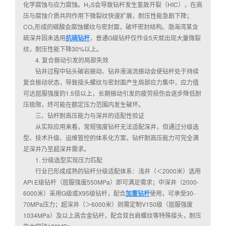
化学腐蚀与应力腐蚀。H₂S会导致钻杆发生氢致开裂（HIC），在高
压与腐蚀介质共同作用下微裂纹快速扩展，耐压性能急剧下降；
CO₂形成的碳酸会腐蚀螺纹与密封面，破坏密封结构。渤海湾某含
硫深井因未选用
抗硫钻杆
，普通G级钻杆仅作业5天就出现大量微裂
纹，耐压性能下降30%以上。
4. 复合振动引发的局部失效
钻井过程中钻头破岩振动、钻井液湍流振动会使钻杆处于持续
复合振动状态，导致接头螺纹与密封面产生局部应力集中，应力值
可达屈服强度的1.5倍以上，长期振动引发的疲劳损伤会逐步降低耐
压极限，终可能在额定压力范围内发生破坏。
三、钻杆耐高压能力与深井的适配性验证
从实际应用来看，常规强度钻杆无法适配深井，但通过分级选
型、技术升级、运维管控的体系化方案，钻杆耐高压能力可完全满
足深井乃至超深井需求。
1. 分级选型实现压力匹配
行业已形成成熟的钻杆分级适配体系：浅井（＜2000米）选用
API E级钻杆（屈服强度550MPa）即可满足需求；中深井（2000-
6000米）采用G级或X95级钻杆，配合
加重钻杆
使用，可承受30-
70MPa压力；超深井（＞6000米）则需定制V150级（屈服强度
1034MPa）及以上高合金钻杆，配合双台肩螺纹等特殊接头，耐压