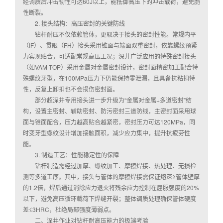
经调质后冲击韧性可达60J以上，能抵御高压下的冲击载荷，避免脆
性断裂。
2. 接头结构：高压密封的关键防线
钻杆耐压不仅依赖管体，更取决于接头的密封性能。常规内平
（IF）、贯眼（FH）接头采用锥面与端面双重密封，依靠螺纹预紧
力实现贴合，可适配常规高压工况；深井广泛应用的特殊密封接头
（如VAM TOP）采用金属对金属密封设计，密封面精密加工配合特
殊螺纹牙型，在100MPa压力下仍能保持零泄漏，且具备抗粘扣特
性，反复上卸扣也不会损伤密封面。
部分超深井专用接头进一步升级为“金属对金属+多道密封”结
构，设置主密封、辅助密封、防污密封三道防线，主密封面采用球
面与锥面配合，压力越高贴合越紧密，密封压力可达120MPa，同
时变牙型螺纹设计增加接触面积，减少应力集中，提升抗疲劳性
能。
3. 制造工艺：性能稳定性的保障
钻杆制造需经过加厚、螺纹加工、摩擦焊接、热处理、无损检
测等多道工序。其中，接头与管体的摩擦焊接需保证熔深≥管体壁厚
的1.2倍，焊后通过消除应力退火将残余应力控制在屈服强度的20%
以下，避免高压循环载荷下焊缝开裂；整体调质处理确保管体硬度
差≤3HRC，杜绝局部强度薄弱点。
二、深井作业对钻杆耐高压能力的极端考验