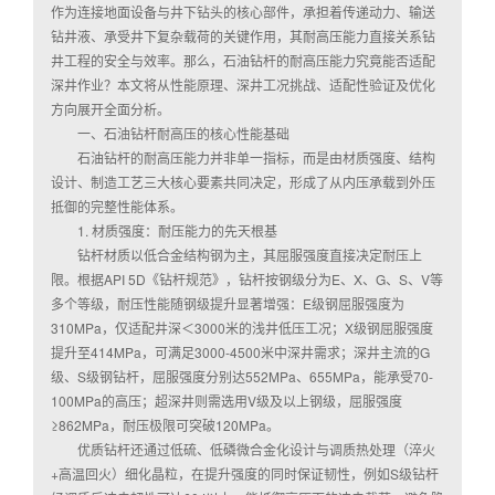
作为连接地面设备与井下钻头的核心部件，承担着传递动力、输送
钻井液、承受井下复杂载荷的关键作用，其耐高压能力直接关系钻
井工程的安全与效率。那么，石油钻杆的耐高压能力究竟能否适配
深井作业？本文将从性能原理、深井工况挑战、适配性验证及优化
方向展开全面分析。
一、石油钻杆耐高压的核心性能基础
石油钻杆的耐高压能力并非单一指标，而是由材质强度、结构
设计、制造工艺三大核心要素共同决定，形成了从内压承载到外压
抵御的完整性能体系。
1. 材质强度：耐压能力的先天根基
钻杆材质以低合金结构钢为主，其屈服强度直接决定耐压上
限。根据API 5D《钻杆规范》，钻杆按钢级分为E、X、G、S、V等
多个等级，耐压性能随钢级提升显著增强：E级钢屈服强度为
310MPa，仅适配井深＜3000米的浅井低压工况；X级钢屈服强度
提升至414MPa，可满足3000-4500米中深井需求；深井主流的G
级、S级钢钻杆，屈服强度分别达552MPa、655MPa，能承受70-
100MPa的高压；超深井则需选用V级及以上钢级，屈服强度
≥862MPa，耐压极限可突破120MPa。
优质钻杆还通过低硫、低磷微合金化设计与调质热处理（淬火
+高温回火）细化晶粒，在提升强度的同时保证韧性，例如S级钻杆