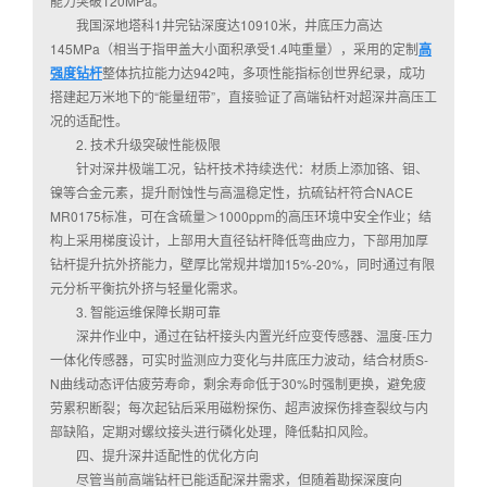
能力突破120MPa。
我国深地塔科1井完钻深度达10910米，井底压力高达
145MPa（相当于指甲盖大小面积承受1.4吨重量），采用的定制
高
强度钻杆
整体抗拉能力达942吨，多项性能指标创世界纪录，成功
搭建起万米地下的“能量纽带”，直接验证了高端钻杆对超深井高压工
况的适配性。
2. 技术升级突破性能极限
针对深井极端工况，钻杆技术持续迭代：材质上添加铬、钼、
镍等合金元素，提升耐蚀性与高温稳定性，抗硫钻杆符合NACE
MR0175标准，可在含硫量＞1000ppm的高压环境中安全作业；结
构上采用梯度设计，上部用大直径钻杆降低弯曲应力，下部用加厚
钻杆提升抗外挤能力，壁厚比常规井增加15%-20%，同时通过有限
元分析平衡抗外挤与轻量化需求。
3. 智能运维保障长期可靠
深井作业中，通过在钻杆接头内置光纤应变传感器、温度-压力
一体化传感器，可实时监测应力变化与井底压力波动，结合材质S-
N曲线动态评估疲劳寿命，剩余寿命低于30%时强制更换，避免疲
劳累积断裂；每次起钻后采用磁粉探伤、超声波探伤排查裂纹与内
部缺陷，定期对螺纹接头进行磷化处理，降低黏扣风险。
四、提升深井适配性的优化方向
尽管当前高端钻杆已能适配深井需求，但随着勘探深度向