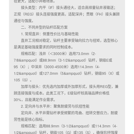
径更大，适配小井眼场景。
接头类型：内平（IF）接头通径大，适合高排量钻井液输送；
正规（REG）接头连接强度更高，适配深井；贯眼（FH）接头兼顾
通径与强度。
二、不同井型的钻杆匹配方案
1. 常规直井：侧重性价比与基础性能
直井工况相对稳定，钻杆主要承受轴向拉力与扭矩，选型核心
是满足基础强度要求的同时控制成本。
规格匹配：浅井（＜3000米）选用73.0mm（2-
7/8&ampquot）或88.9mm（3-1/2&ampquot）钻杆，钢级E或
95（X）；中深井（3000-4500米）选用114.3mm（4-
1/2&ampquot）或127.0mm（5&ampquot）钻杆，钢级95（X）或
105（G）。
加厚与接头：优先选内加厚或外加厚形式，接头用REG型，兼
顾连接强度与成本。此类工况下，E级钻杆较高端品牌价格低
30%，且能满足作业需求。
2. 定向井与水平井：聚焦耐疲劳与抗扭性能
定向井、水平井需钻杆承受频繁的弯曲、扭转交替应力，耐疲
劳性能是核心指标。
规格匹配：选用88.9mm（3-1/2&ampquot）或114.3mm（4-
1/2&ampquot）钻杆，钢级105（G）或135（S），确保抗扭强度