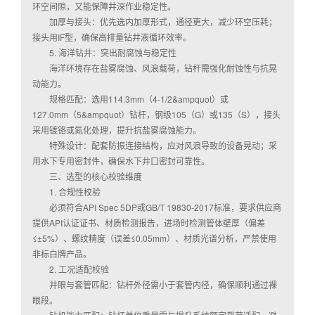
环空间隙，又能保障井深作业稳定性。
加厚与接头：优先选内加厚形式，通径更大，减少环空压耗；
接头用IF型，确保高排量钻井液循环效率。
5. 海洋钻井：突出耐腐蚀与稳定性
海洋环境存在盐雾腐蚀、风浪载荷，钻杆需强化耐蚀性与抗晃
动能力。
规格匹配：选用114.3mm（4-1/2&ampquot）或
127.0mm（5&ampquot）钻杆，钢级105（G）或135（S），接头
采用镀铬或氮化处理，提升抗盐雾腐蚀能力。
特殊设计：配套防振连接结构，应对风浪导致的设备晃动；采
用水下专用密封件，确保水下井口密封可靠性。
三、选型的核心校验维度
1. 合规性校验
必须符合API Spec 5DP或GB/T 19830-2017标准，要求供应商
提供API认证证书、材质检测报告，进场时检测管体壁厚（偏差
≤±5%）、螺纹精度（误差≤0.05mm）、材质光谱分析，严禁使用
非标白牌产品。
2. 工况适配校验
井眼与套管匹配：钻杆外径需小于套管内径，确保顺利通过裸
眼段。