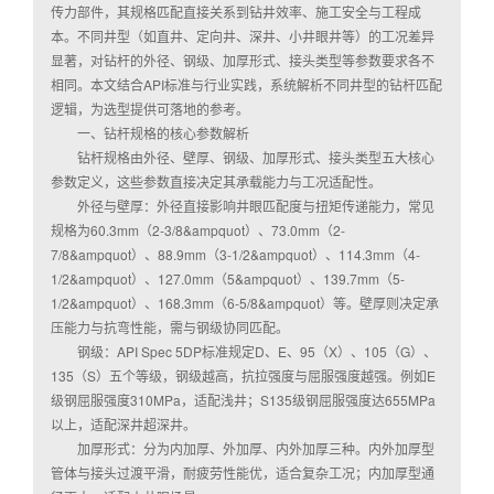
传力部件，其规格匹配直接关系到钻井效率、施工安全与工程成
本。不同井型（如直井、定向井、深井、小井眼井等）的工况差异
显著，对钻杆的外径、钢级、加厚形式、接头类型等参数要求各不
相同。本文结合API标准与行业实践，系统解析不同井型的钻杆匹配
逻辑，为选型提供可落地的参考。
一、钻杆规格的核心参数解析
钻杆规格由外径、壁厚、钢级、加厚形式、接头类型五大核心
参数定义，这些参数直接决定其承载能力与工况适配性。
外径与壁厚：外径直接影响井眼匹配度与扭矩传递能力，常见
规格为60.3mm（2-3/8&ampquot）、73.0mm（2-
7/8&ampquot）、88.9mm（3-1/2&ampquot）、114.3mm（4-
1/2&ampquot）、127.0mm（5&ampquot）、139.7mm（5-
1/2&ampquot）、168.3mm（6-5/8&ampquot）等。壁厚则决定承
压能力与抗弯性能，需与钢级协同匹配。
钢级：API Spec 5DP标准规定D、E、95（X）、105（G）、
135（S）五个等级，钢级越高，抗拉强度与屈服强度越强。例如E
级钢屈服强度310MPa，适配浅井；S135级钢屈服强度达655MPa
以上，适配深井超深井。
加厚形式：分为内加厚、外加厚、内外加厚三种。内外加厚型
管体与接头过渡平滑，耐疲劳性能优，适合复杂工况；内加厚型通