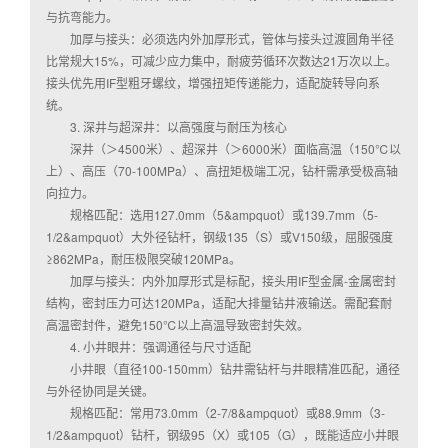
与抗弯能力。
加厚与接头：必须选内外加厚形式，管体与接头过渡圆角半径
比常规大15%，可减少应力集中，耐疲劳循环次数达21万次以上。
接头优先用IF型粗牙螺纹，增强扭矩传递能力，适配旋转导向系
统。
3. 深井与超深井：以高强度与耐压为核心
深井（＞4500米）、超深井（＞6000米）面临高温（150℃以
上）、高压（70-100MPa）、高扭矩极端工况，钻杆需承受极高轴
向拉力。
规格匹配：选用127.0mm（5&ampquot）或139.7mm（5-
1/2&ampquot）大外径钻杆，钢级135（S）或V150级，屈服强度
≥862MPa，耐压极限突破120MPa。
加厚与接头：内外加厚形式是标配，接头用IF型金属-金属密封
结构，密封压力可达120MPa，适配大排量钻井液输送。需配套耐
高温密封件，避免150℃以上高温导致密封失效。
4. 小井眼井：强调通径与尺寸适配
小井眼（直径100-150mm）钻井需钻杆与井眼精准匹配，通径
与外径协同是关键。
规格匹配：常用73.0mm（2-7/8&ampquot）或88.9mm（3-
1/2&ampquot）钻杆，钢级95（X）或105（G），既能适应小井眼