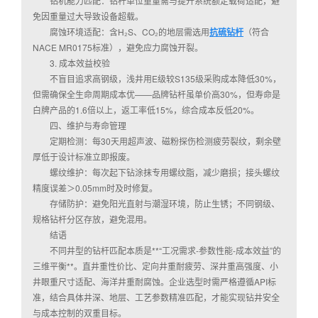
钻机能力匹配：钻杆单位重量需与提升系统额定载荷适配，避
免因重量过大导致设备超载。
腐蚀环境适配：含H₂S、CO₂的地层需选用
抗硫钻杆
（符合
NACE MR0175标准），避免应力腐蚀开裂。
3. 成本效益校验
不盲目追求高钢级，浅井用E级较S135级采购成本降低30%，
但需确保全生命周期成本优——品牌钻杆虽单价高30%，但寿命是
白牌产品的1.6倍以上，返工率低15%，综合成本反低20%。
四、维护与寿命管理
定期检测：每30天用超声波、磁粉探伤检测疲劳裂纹，剩余壁
厚低于设计标准立即报废。
螺纹维护：每次起下钻涂抹专用螺纹脂，减少磨损；接头螺纹
精度误差＞0.05mm时及时修复。
存储防护：避免阳光直射与潮湿环境，防止生锈；不同钢级、
规格钻杆分区存放，避免混用。
结语
不同井型的钻杆匹配本质是**“工况需求-参数性能-成本效益”的
三维平衡**。直井重性价比、定向井重耐疲劳、深井重高强度、小
井眼重尺寸适配、海洋井重耐腐蚀。企业选型时需严格遵循API标
准，结合具体井深、地层、工艺参数精准匹配，才能实现钻井安全
与成本控制的双重目标。