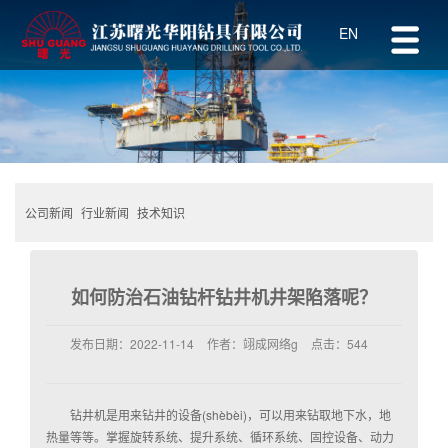
EN
公司新闻
行业新闻
技术知识
如何防治石油钻杆钻井机井架陷落呢？
发布日期：
2022-11-14
作者：
翊成网络g
点击：
544
钻井机是用来钻井的设备(shèbèi)，可以用来钻取地下水，地
热量等等。掌握旋转系统、提升系统、循环系统、固控设备、动力