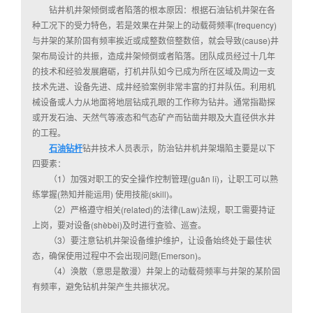
钻井机井架倾倒或者陷落的根本原因：根据石油钻机井架在各
种工况下的受力特色，若是效果在井架上的动载荷频率(frequency)
与井架的某阶固有频率挨近或成整数倍整数倍，就会导致(cause)井
架布局设计的共振，造成井架倾倒或者陷落。团队成员经过十几年
的技术和经验发展磨砺，打机井队如今已成为所在区域及周边一支
技术先进、设备先进、成井经验案例非常丰富的打井队伍。利用机
械设备或人力从地面将地层钻成孔眼的工作称为钻井。通常指勘探
或开发石油、天然气等液态和气态矿产而钻凿井眼及大直径供水井
的工程。
石油钻杆
钻井技术人员表示，防治钻井机井架塌陷主要是以下
四要素：
（1）加强对职工的安全操作控制管理(guǎn lǐ)，让职工可以熟
练掌握(熟知并能运用) 使用技能(skill)。
（2）严格遵守相关(related)的法律(Law)法规，职工需要持证
上岗，要对设备(shèbèi)及时进行查验、巡查。
（3）要注意钻机井架设备维护维护，让设备始终处于最佳状
态，确保使用过程中不会出现问题(Emerson)。
（4）涣散（意思是散漫）井架上的动载荷频率与井架的某阶固
有频率，避免钻机井架产生共振状况。