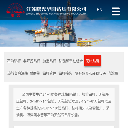
EN
石油钻杆
加重钻杆
无磁钻铤
非开挖钻杆
钻铤和钻柱组合
耐磨带
内涂层
钻杆管体
钻杆接头
旋转台肩连接
提升短节和转换接头
公司主要生产2″～10″各种规格的钻杆、加重钻杆、无磁承
压钻杆，3-1/8″～14″钻铤、无磁钻铤以及3-1/2″～6″方钻杆以及
生产各种规格的2-3/8″～10″短钻杆、钻杆接头以及套管头、采
油树、海洋隔水管等石油天然气钻采设备。