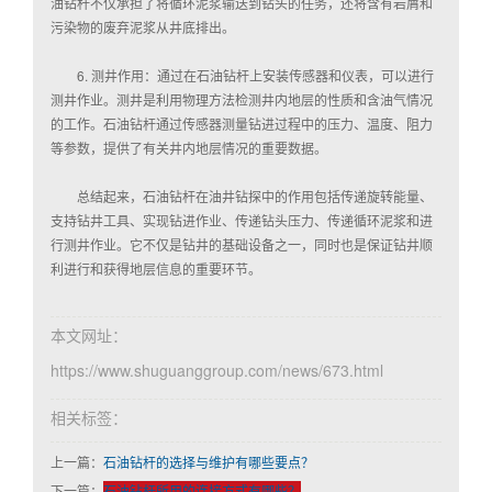
油钻杆不仅承担了将循环泥浆输送到钻头的任务，还将含有岩屑和
污染物的废弃泥浆从井底排出。
6. 测井作用：通过在石油钻杆上安装传感器和仪表，可以进行
测井作业。测井是利用物理方法检测井内地层的性质和含油气情况
的工作。石油钻杆通过传感器测量钻进过程中的压力、温度、阻力
等参数，提供了有关井内地层情况的重要数据。
总结起来，石油钻杆在油井钻探中的作用包括传递旋转能量、
支持钻井工具、实现钻进作业、传递钻头压力、传递循环泥浆和进
行测井作业。它不仅是钻井的基础设备之一，同时也是保证钻井顺
利进行和获得地层信息的重要环节。
本文网址：
https://www.shuguanggroup.com/news/673.html
相关标签：
上一篇：
石油钻杆的选择与维护有哪些要点？
下一篇：
石油钻杆所用的连接方式有哪些？