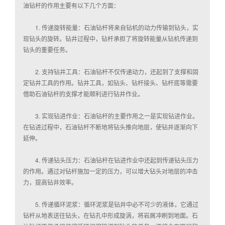
油钻杆的作用主要有以下几个方面：
1. 传递旋转能量：石油钻杆将来自钻机的动力传输到钻头，实
现钻头的旋转。钻井过程中，钻杆承担了将旋转能量从钻机传递到
钻头的重要任务。
2. 支持钻井工具：石油钻杆不仅传递动力，还起到了支撑和固
定钻井工具的作用。钻井工具，如钻头、钻杆接头、钻杆底等需要
借助石油钻杆的支撑才能顺利进行钻井作业。
3. 实现钻进作业：石油钻杆的主要作用之一是实现钻进作业。
在钻进过程中，石油钻杆不断地将钻头推向地层，使钻井逐渐向下
延伸。
4. 传递钻头压力：石油钻杆在钻进作业中还起到传递钻头压力
的作用。通过对钻杆施加一定的压力，可以增大钻头对地层的冲击
力，提高钻井效率。
5. 传递循环泥浆：循环泥浆是钻井中必不可少的液体，它通过
钻杆从地表送往钻头，在钻孔中形成旋涡，将岩屑冲刷到地面。石