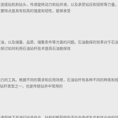
于连接钻机和钻头，传递旋转动力和钻井液，以及承受钻压和扭矩等力量
主要特点是具有较高的强度和韧性，能够承受
石油，以及储量、品质、储集条件等方面的问题。石油勘探的效率对于石
来探讨如何利用石油钻杆技术提高石油勘探效
动力的工具。根据不同的需求和应用场景，石油钻杆有各种不同的种类和
的钻杆类型之一，也是传统钻井中常用的
传递到地下并进行钻井作业。钻杆的断裂损伤不仅会造成生产和作业中的