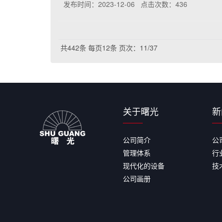
发布时间：2023-12-06 点击次数：436
共442条
每页12条
页次：11/37
关于曙光
新
公司简介
公
管理体系
行
现代化的设备
技
公司画册