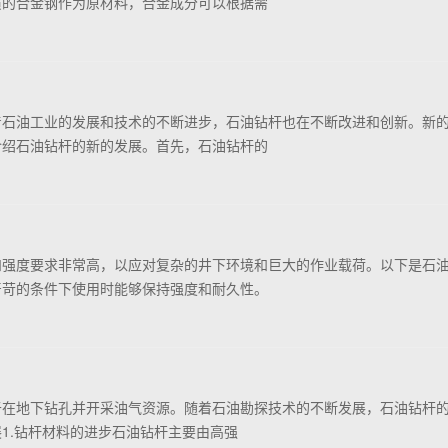
质的合金钢作为原材料，合金成分可以根据需
着石油工业的发展和技术的不断进步，石油钻杆也在不断改进和创新。新
介绍石油钻杆的新的发展。首先，石油钻杆的
和强度要求非常高，以应对复杂的井下环境和巨大的作业载荷。以下是石
严苛的条件下使用时能够保持强度和耐久性。
于在地下钻孔并开采油气资源。随着石油勘探技术的不断发展，石油钻杆
1.钻杆材料的进步石油钻杆主要由高强