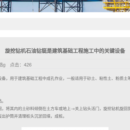
旋挖钻机石油钻铤是建筑基础工程施工中的关键设备
络g
点击：
426
设备，用于建筑基础工程中成孔作业，一般适用于砂土、粘性土、粉质土
钻。
回，将其内的土砂料倾倒在土方车或地上→关上钻头活门，旋挖钻机旋回
拔出护筒并清理桩头沉淤回填，成桩。