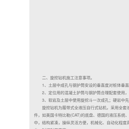
二、旋挖钻机施工注意事项。
1、土层中成孔与钢护筒安设的垂直度对桩体垂
2、定位用的混凝土护筒与钢护筒合理配套使用
3、软岩及土层中使用旋挖斗一次成孔；硬岩中
旋挖钻机为履带式全液压自行式钻机，采用全套
件，如美国卡特比勒(CAT)的底盘、德国的液压系
中，结构紧凑，操纵灵活方便，机械化、自动化程度