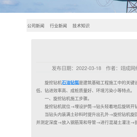
公司新闻
行业新闻
技术知识
发布日期：
2022-03-18
作者：
翊成网
旋挖钻机
石油钻铤
是建筑基础工程施工中的关键
低、钻进效率高、成桩质量好、环境污染小等特点。
一、旋挖钻机施工步骤。
旋挖钻机就位→埋设护筒→钻头轻着地后旋转开
当钻头内装满土砂料时提升出孔外→旋挖钻机旋
并测定深度→放入钢筋笼和导管→进行混凝土灌注→