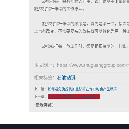
旋挖机钻杆会有伸缩的作用，该伸缩基本上都是
旋挖机钻杆伸缩的工作原理。
旋挖机钻杆伸缩的顺序是，首先是第一节，接着
上也有改变，不需要复杂的改装就可以转化为另一种
旋挖钻杆每一节工作时，都是粗细控制的。伸出
本文网址：https://www.shuguanggroup.com/n
相关标签：
石油钻铤
上一篇：
如何避免旋挖机加重钻杆在作业时会产生噪声
下一篇：
哪些因素影响旋挖机石油钻杆价格
最近浏览：