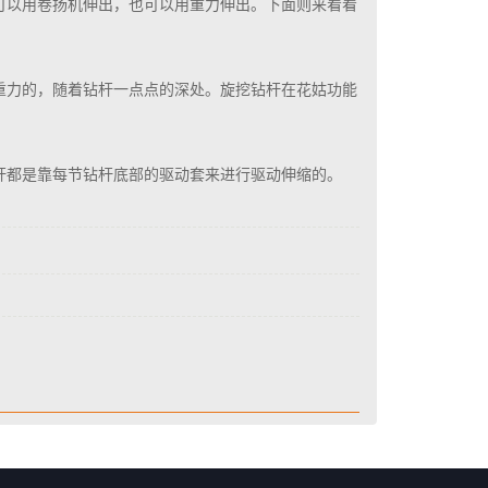
可以用卷扬机伸出，也可以用重力伸出。下面则来看看
重力的，随着钻杆一点点的深处。旋挖钻杆在花姑功能
杆都是靠每节钻杆底部的驱动套来进行驱动伸缩的。