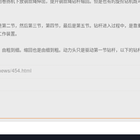
由卷扬机下放钢丝绳伸出，提升钢丝绳钻杆缩回。但是也有的旋挖钻机既
是第二节，然后第三节，第四节，最后是第五节。钻杆进入过程中，是靠
工作装置。
，由粗到细。缩回也是由细到粗。动力头只是驱动第一节钻杆，以下的钻
ews/454.html