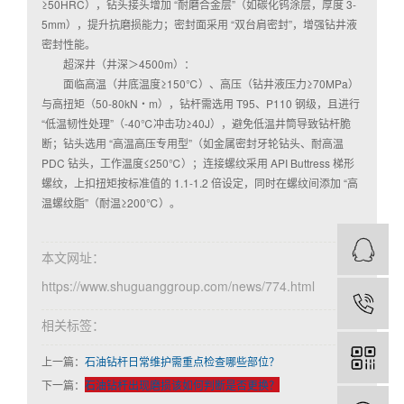
≥50HRC），钻头接头增加 “耐磨合金层”（如碳化钨涂层，厚度 3-
5mm），提升抗磨损能力；密封面采用 “双台肩密封”，增强钻井液
密封性能。
超深井（井深＞4500m）：
面临高温（井底温度≥150℃）、高压（钻井液压力≥70MPa）
与高扭矩（50-80kN・m），钻杆需选用 T95、P110 钢级，且进行
“低温韧性处理”（-40℃冲击功≥40J），避免低温井筒导致钻杆脆
断；钻头选用 “高温高压专用型”（如金属密封牙轮钻头、耐高温
PDC 钻头，工作温度≤250℃）；连接螺纹采用 API Buttress 梯形
螺纹，上扣扭矩按标准值的 1.1-1.2 倍设定，同时在螺纹间添加 “高
温螺纹脂”（耐温≥200℃）。
本文网址：
https://www.shuguanggroup.com/news/774.html
相关标签：
上一篇：
石油钻杆日常维护需重点检查哪些部位？
下一篇：
石油钻杆出现磨损该如何判断是否更换？