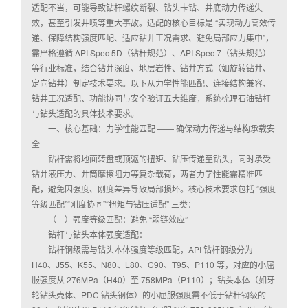
适配不当，可能导致钻杆螺纹断裂、钻头卡钻、井底动力传递失
效，甚至引发井喷等重大事故。适配的核心目标是 “实现动力高效传
递、保障结构强度匹配、适应钻井工况需求、避免局部应力集中”，
需严格遵循 API Spec 5D（钻杆规范）、API Spec 7（钻头规范）
等行业标准，结合钻井深度、地层岩性、钻井方式（如旋转钻井、
定向钻井）制定技术要求。以下从力学性能匹配、连接结构兼容、
钻井工况适配、功能协同与安全验证五大维度，系统梳理石油钻杆
与钻头适配的具体技术要求。
一、核心基础：力学性能匹配 —— 确保动力传递与结构承载安
全
钻杆需将地面转盘或顶驱的扭矩、钻压传递至钻头，同时承受
钻井液压力、井筒摩擦阻力等复杂载荷，两者力学性能需精准匹
配，避免因强度、刚度差异导致局部损坏。核心技术要求包括 “强度
等级匹配”“刚度协同”“扭矩与钻压适配” 三类：
（一）强度等级匹配：避免 “弱链效应”
钻杆与钻头本体强度适配：
钻杆钢级需与钻头本体强度等级匹配，API 钻杆钢级分为
H40、J55、K55、N80、L80、C90、T95、P110 等，对应的小屈
服强度从 276MPa（H40）至 758MPa（P110）；钻头本体（如牙
轮钻头壳体、PDC 钻头钢体）的小屈服强度需不低于钻杆钢级的