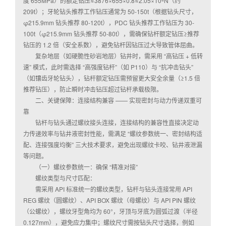
度 655MPa）的额定钻压≈3876×655×0.8≈2.05×10⁶N（约
209t）；牙轮钻头推荐工作钻压通常为 50-150t（根据钻头尺寸，
φ215.9mm 钻头推荐 80-120t），PDC 钻头推荐工作钻压为 30-
100t（φ215.9mm 钻头推荐 50-80t），需确保钻杆额定钻压≥推荐
钻压的 1.2 倍（安全系数），避免钻杆因钻压过大导致管体屈曲。
复杂地层（如硬脆性砂岩地层）钻井时，需采用 “高钻压 + 低转
速” 模式，此时需选择 “高强度钻杆”（如 P110）与 “抗冲击钻头”
（如镶齿牙轮钻头），钻杆额定钻压需预留更大安全余量（≥1.5 倍
推荐钻压），防止瞬时冲击钻压超过钻杆承载极限。
二、关键保障：连接结构兼容 —— 实现密封与动力传递双重可
靠
钻杆与钻头通过螺纹接头连接，连接结构的兼容性直接决定动
力传递效率与钻井液密封性能，需满足 “螺纹参数统一、密封结构适
配、连接强度均衡” 三大技术要求，避免出现螺纹卡咬、钻井液泄漏
等问题。
（一）螺纹参数统一：确保 “精准对接”
螺纹类型与尺寸匹配：
需采用 API 标准统一的螺纹类型，钻杆与钻头连接常用 API
REG 螺纹（圆螺纹）、API BOX 螺纹（母螺纹）与 API PIN 螺纹
（公螺纹），螺纹牙型角均为 60°，牙顶与牙底为圆弧过渡（半径
0.127mm），避免应力集中；螺纹尺寸需按钻头尺寸选择，例如