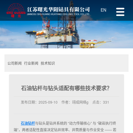
EN
公司新闻
行业新闻
技术知识
石油钻杆与钻头适配有哪些技术要求？
发布日期：
2025-09-10
作者：
翊成网络g
点击：
331
石油钻杆
与钻头是钻井系统的 “动力传输核心” 与 “破岩执行终
端”，两者适配性直接决定钻井效率、井筒质量与作业安全 —— 若