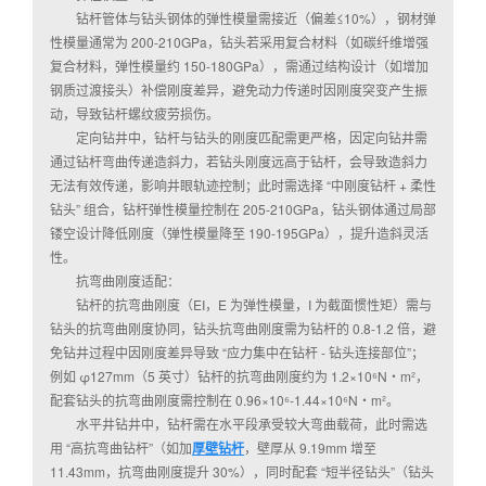
钻杆管体与钻头钢体的弹性模量需接近（偏差≤10%），钢材弹
性模量通常为 200-210GPa，钻头若采用复合材料（如碳纤维增强
复合材料，弹性模量约 150-180GPa），需通过结构设计（如增加
钢质过渡接头）补偿刚度差异，避免动力传递时因刚度突变产生振
动，导致钻杆螺纹疲劳损伤。
定向钻井中，钻杆与钻头的刚度匹配需更严格，因定向钻井需
通过钻杆弯曲传递造斜力，若钻头刚度远高于钻杆，会导致造斜力
无法有效传递，影响井眼轨迹控制；此时需选择 “中刚度钻杆 + 柔性
钻头” 组合，钻杆弹性模量控制在 205-210GPa，钻头钢体通过局部
镂空设计降低刚度（弹性模量降至 190-195GPa），提升造斜灵活
性。
抗弯曲刚度适配：
钻杆的抗弯曲刚度（EI，E 为弹性模量，I 为截面惯性矩）需与
钻头的抗弯曲刚度协同，钻头抗弯曲刚度需为钻杆的 0.8-1.2 倍，避
免钻井过程中因刚度差异导致 “应力集中在钻杆 - 钻头连接部位”；
例如 φ127mm（5 英寸）钻杆的抗弯曲刚度约为 1.2×10⁶N・m²，
配套钻头的抗弯曲刚度需控制在 0.96×10⁶-1.44×10⁶N・m²。
水平井钻井中，钻杆需在水平段承受较大弯曲载荷，此时需选
用 “高抗弯曲钻杆”（如加
厚壁钻杆
，壁厚从 9.19mm 增至
11.43mm，抗弯曲刚度提升 30%），同时配套 “短半径钻头”（钻头