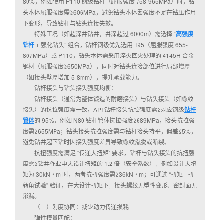
80%，例如使用 P110 钢级钻杆（屈服强度 758-965MPa）时，钻
头本体屈服强度需≥606MPa，避免钻头本体因强度不足在钻压作用
下变形，导致钻杆与钻头连接失效。
特殊工况（如超深井钻井，井深超过 6000m）需选择 “
高强度
钻杆
+ 强化钻头” 组合，钻杆钢级优先选用 T95（屈服强度 655-
807MPa）或 P110，钻头本体需采用淬火回火处理的 4145H 合金
钢材（屈服强度≥650MPa），同时对钻头连接部位进行局部增厚
（如接头壁厚增加 5-8mm），提升承载能力。
钻杆接头与钻头接头强度均衡：
钻杆接头（通常为整体锻造的耐磨接头）与钻头接头（如螺纹
接头）的抗拉强度需一致，API 钻杆接头抗拉强度需≥对应钢级
钻杆
管体
的 95%，例如 N80 钻杆管体抗拉强度≥689MPa，接头抗拉强
度需≥655MPa；钻头接头抗拉强度需与钻杆接头持平，偏差≤5%，
避免钻井起下钻时因接头强度差异导致螺纹滑脱或断裂。
抗扭强度需满足 “传递大扭矩” 要求，钻杆与钻头接头的抗扭强
度需≥钻井作业中大设计扭矩的 1.2 倍（安全系数），例如设计大扭
矩为 30kN・m 时，两者抗扭强度需≥36kN・m；可通过 “扭矩 - 扭
转角试验” 验证，在大设计扭矩下，接头螺纹无塑性变形、密封面无
渗漏。
（二）刚度协同：减少动力传递损耗
弹性模量匹配：