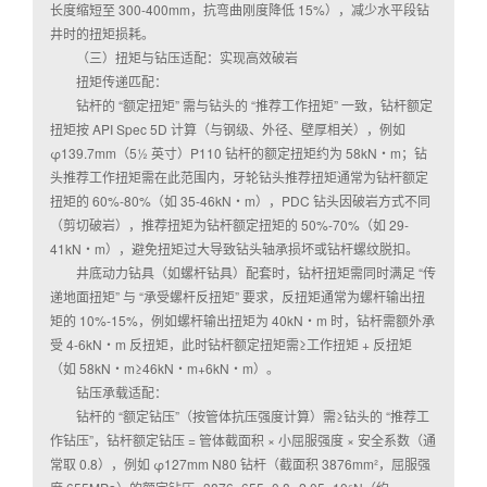
长度缩短至 300-400mm，抗弯曲刚度降低 15%），减少水平段钻
井时的扭矩损耗。
（三）扭矩与钻压适配：实现高效破岩
扭矩传递匹配：
钻杆的 “额定扭矩” 需与钻头的 “推荐工作扭矩” 一致，钻杆额定
扭矩按 API Spec 5D 计算（与钢级、外径、壁厚相关），例如
φ139.7mm（5½ 英寸）P110 钻杆的额定扭矩约为 58kN・m；钻
头推荐工作扭矩需在此范围内，牙轮钻头推荐扭矩通常为钻杆额定
扭矩的 60%-80%（如 35-46kN・m），PDC 钻头因破岩方式不同
（剪切破岩），推荐扭矩为钻杆额定扭矩的 50%-70%（如 29-
41kN・m），避免扭矩过大导致钻头轴承损坏或钻杆螺纹脱扣。
井底动力钻具（如螺杆钻具）配套时，钻杆扭矩需同时满足 “传
递地面扭矩” 与 “承受螺杆反扭矩” 要求，反扭矩通常为螺杆输出扭
矩的 10%-15%，例如螺杆输出扭矩为 40kN・m 时，钻杆需额外承
受 4-6kN・m 反扭矩，此时钻杆额定扭矩需≥工作扭矩 + 反扭矩
（如 58kN・m≥46kN・m+6kN・m）。
钻压承载适配：
钻杆的 “额定钻压”（按管体抗压强度计算）需≥钻头的 “推荐工
作钻压”，钻杆额定钻压 = 管体截面积 × 小屈服强度 × 安全系数（通
常取 0.8），例如 φ127mm N80 钻杆（截面积 3876mm²，屈服强