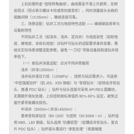
上扣后需检查 “扭矩转角曲线”，曲线需呈平滑上升趋势，无明
显拐点（拐点表示螺纹卡咬或密封面变形），同时测量接头台肩的
接触间隙（≤0.05mm），确保连接可靠。
三、场景适配：钻井工况与地层特性适配 —— 确保破岩效率与
设备耐用性
不同钻井工况（如深井、浅井、定向井）与地层岩性（如软地
层、硬地层、含砾石地层）对钻杆与钻头的适配要求差异显著，需
结合实际场景调整适配参数，避免 “一刀切” 导致设备损耗或钻井效
率低下。
（一）按钻井深度适配：应对不同井筒载荷
浅井（井深≤2000m）：
浅井钻井液压力低（≤20MPa）、扭矩与钻压需求小，可选用
“中低强度钻杆”（如 J55、K55 钢级）与 “常规钻头”（如铣齿牙轮钻
头、普通 PDC 钻头）；钻杆与钻头连接可采用 API REG 圆螺纹，
无需额外强化处理，上扣扭矩按标准值的 80%-90% 设定，避免过
度拧紧导致螺纹损伤。
中深井（2000m＜井深≤4500m）：
需承受较高钻压（80-120t）与扭矩（30-50kN・m），钻杆选
用 N80、L80 钢级，钻头选用 “抗磨损型”（如镶齿牙轮钻头、复合
片 PDC 钻头）；钻杆接头需进行 “渗氮处理”（表面硬度