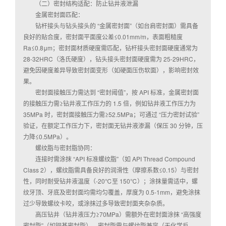
（二）密封结构适配：防止钻井液泄漏
金属密封面匹配：
钻杆接头与钻头接头的 “金属密封面”（如台肩密封面）需具备
良好的贴合度，密封面平面度公差≤0.01mm/m，表面粗糙度
Ra≤0.8μm；密封面材质硬度需匹配，钻杆接头密封面硬度通常为
28-32HRC（洛氏硬度），钻头接头密封面硬度需为 25-29HRC，
避免因硬度差异导致密封面变形（如硬面压伤软面），影响密封效
果。
密封面接触压力需达到 “密封阈值”，按 API 标准，金属密封面
的接触压力需≥钻井液工作压力的 1.5 倍，例如钻井液工作压力为
35MPa 时，密封面接触压力需≥52.5MPa；可通过 “压力密封试验”
验证，在额定工作压力下，密封面无钻井液渗漏（保压 30 分钟，压
力降≤0.5MPa）。
螺纹脂与密封脂协同：
连接时需涂抹 “API 标准螺纹脂”（如 API Thread Compound
Class 2），螺纹脂需具备良好的润滑性（摩擦系数≤0.15）与密封
性，同时耐受钻井液温度（-20℃至 150℃）；涂抹量需适中，螺
纹牙顶、牙底及密封面均需均匀覆盖，厚度为 0.5-1mm，避免涂抹
过少导致螺纹卡咬，或涂抹过多导致密封面夹杂杂质。
高压钻井（钻井液压力≥70MPa）需额外在密封面涂抹 “高强度
密封脂”（如铜基密封脂），密封脂需与螺纹脂兼容（无化学反