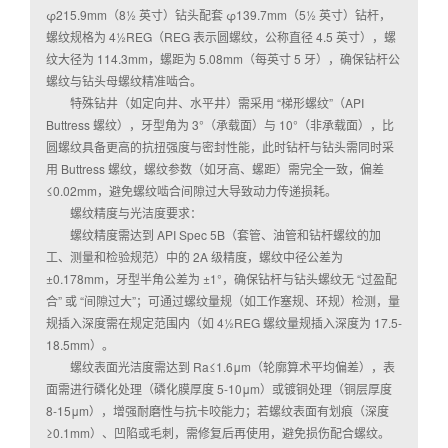
φ215.9mm（8½ 英寸）钻头配套 φ139.7mm（5½ 英寸）钻杆，
螺纹规格为 4½REG（REG 表示圆螺纹，公称直径 4.5 英寸），螺
纹大径为 114.3mm，螺距为 5.08mm（每英寸 5 牙），确保钻杆公
螺纹与钻头母螺纹精准啮合。
特殊钻井（如定向井、水平井）需采用 “梯形螺纹”（API
Buttress 螺纹），牙型角为 3°（承载面）与 10°（非承载面），比
圆螺纹具备更高的抗扭强度与密封性能，此时钻杆与钻头需同时采
用 Buttress 螺纹，螺纹参数（如牙高、螺距）需完全一致，偏差
≤0.02mm，避免螺纹啮合间隙过大导致动力传递损耗。
螺纹精度与光洁度要求：
螺纹精度需达到 API Spec 5B（套管、油管和钻杆螺纹的加
工、测量和检验规范）中的 2A 级精度，螺纹中径公差为
±0.178mm，牙型半角公差为 ±1°，确保钻杆与钻头螺纹无 “过盈配
合” 或 “间隙过大”；可通过螺纹量规（如工作塞规、环规）检测，量
规插入深度需在规定范围内（如 4½REG 螺纹量规插入深度为 17.5-
18.5mm）。
螺纹表面光洁度需达到 Ra≤1.6μm（轮廓算术平均偏差），表
面需进行磷化处理（磷化膜厚度 5-10μm）或镀铜处理（铜层厚度
8-15μm），增强耐磨性与抗卡咬能力；若螺纹表面有划痕（深度
≥0.1mm）、凹陷或毛刺，需修复后再使用，避免损伤配合螺纹。