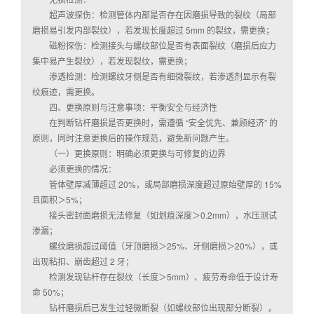
超声波探伤：检测管体内部是否存在因磨损导致的裂纹（局部
磨损易引发内部裂纹），若发现长度超过 5mm 的裂纹，需更换；
磁粉探伤：检测接头与螺纹部位是否有表面裂纹（磨损后应力
集中易产生裂纹），若发现裂纹，需更换；
渗透检测：检测螺纹牙侧是否有细微裂纹，若渗透剂显示有裂
纹痕迹，需更换。
四、更换原则与注意事项：平衡安全与经济性
在判断钻杆磨损是否更换时，需遵循 “安全优先、兼顾经济” 的
原则，同时注意更换后的操作规范，避免新问题产生。
（一）更换原则：明确必须更换与可修复的边界
必须更换的情况：
管体壁厚减薄超过 20%，或局部磨损深度超过原始壁厚的 15%
且面积＞5%；
接头密封面磨损无法修复（如划痕深度＞0.2mm），水压测试
渗漏；
螺纹磨损超过阈值（牙顶磨损＞25%、牙侧磨损＞20%），或
出现粘扣、崩齿超过 2 牙；
检测发现钻杆存在裂纹（长度＞5mm）、疲劳寿命低于设计寿
命 50%；
钻杆磨损后已发生过轻微断裂（如螺纹部位出现部分断裂），