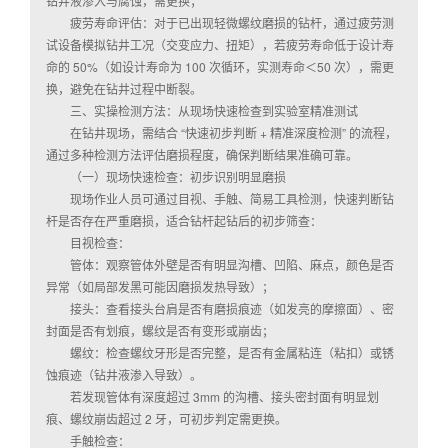
钻井液渗入与腐蚀，需更换；
疲劳寿命评估：对于已出现轻微螺纹磨损的钻杆，通过疲劳测
试设备模拟钻井工况（交变应力、扭矩），若疲劳寿命低于设计寿
命的 50%（如设计寿命为 100 次循环，实测寿命＜50 次），需更
换，避免在钻井过程中断裂。
三、实操检测方法：从现场快速检查到实验室精准测试
在钻井现场，需结合 “快速初步判断 + 精准深度检测” 的流程，
通过多种检测方法评估磨损程度，确保判断结果准确可靠。
（一）现场快速检查：初步识别明显磨损
现场作业人员可通过目视、手触、简易工具检测，快速判断钻
杆是否存在严重磨损，适合钻杆起钻后的初步筛查：
目视检查：
管体：观察管体外壁是否有明显沟槽、凹陷、麻点，颜色是否
异常（如局部发黑可能因磨损发热导致）；
接头：查看接头台肩是否有磨损痕迹（如发亮的摩擦面）、密
封面是否有划痕，螺纹是否有变形或崩齿；
螺纹：检查螺纹牙形是否完整，是否有金属粘连（粘扣）或锈
蚀痕迹（钻井液渗入导致）。
若发现管体有深度超过 3mm 的沟槽、接头密封面有明显划
痕、螺纹崩齿超过 2 牙，可初步判定需更换。
手触检查：