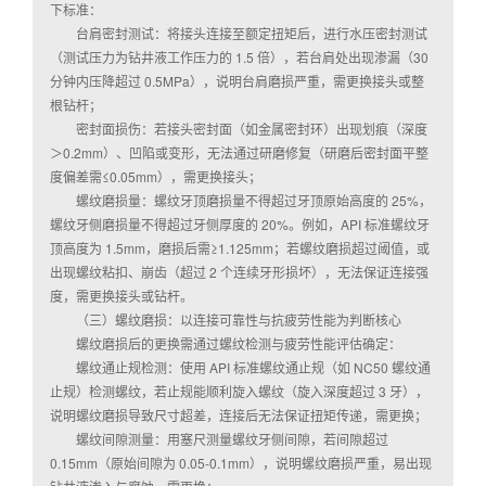
下标准：
台肩密封测试：将接头连接至额定扭矩后，进行水压密封测试
（测试压力为钻井液工作压力的 1.5 倍），若台肩处出现渗漏（30
分钟内压降超过 0.5MPa），说明台肩磨损严重，需更换接头或整
根钻杆；
密封面损伤：若接头密封面（如金属密封环）出现划痕（深度
＞0.2mm）、凹陷或变形，无法通过研磨修复（研磨后密封面平整
度偏差需≤0.05mm），需更换接头；
螺纹磨损量：螺纹牙顶磨损量不得超过牙顶原始高度的 25%，
螺纹牙侧磨损量不得超过牙侧厚度的 20%。例如，API 标准螺纹牙
顶高度为 1.5mm，磨损后需≥1.125mm；若螺纹磨损超过阈值，或
出现螺纹粘扣、崩齿（超过 2 个连续牙形损坏），无法保证连接强
度，需更换接头或钻杆。
（三）螺纹磨损：以连接可靠性与抗疲劳性能为判断核心
螺纹磨损后的更换需通过螺纹检测与疲劳性能评估确定：
螺纹通止规检测：使用 API 标准螺纹通止规（如 NC50 螺纹通
止规）检测螺纹，若止规能顺利旋入螺纹（旋入深度超过 3 牙），
说明螺纹磨损导致尺寸超差，连接后无法保证扭矩传递，需更换；
螺纹间隙测量：用塞尺测量螺纹牙侧间隙，若间隙超过
0.15mm（原始间隙为 0.05-0.1mm），说明螺纹磨损严重，易出现