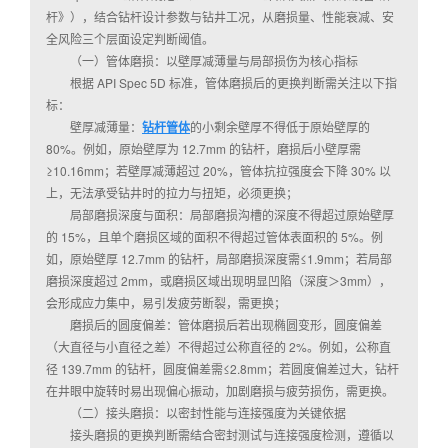
杆》），结合钻杆设计参数与钻井工况，从磨损量、性能衰减、安
全风险三个层面设定判断阈值。
（一）管体磨损：以壁厚减薄量与局部损伤为核心指标
根据 API Spec 5D 标准，管体磨损后的更换判断需关注以下指
标：
壁厚减薄量：
钻杆管体
的小剩余壁厚不得低于原始壁厚的
80%。例如，原始壁厚为 12.7mm 的钻杆，磨损后小壁厚需
≥10.16mm；若壁厚减薄超过 20%，管体抗拉强度会下降 30% 以
上，无法承受钻井时的拉力与扭矩，必须更换；
局部磨损深度与面积：局部磨损沟槽的深度不得超过原始壁厚
的 15%，且单个磨损区域的面积不得超过管体表面积的 5%。例
如，原始壁厚 12.7mm 的钻杆，局部磨损深度需≤1.9mm；若局部
磨损深度超过 2mm，或磨损区域出现明显凹陷（深度＞3mm），
会形成应力集中，易引发疲劳断裂，需更换；
磨损后的圆度偏差：管体磨损后若出现椭圆变形，圆度偏差
（大直径与小直径之差）不得超过公称直径的 2%。例如，公称直
径 139.7mm 的钻杆，圆度偏差需≤2.8mm；若圆度偏差过大，钻杆
在井眼中旋转时易出现偏心振动，加剧磨损与疲劳损伤，需更换。
（二）接头磨损：以密封性能与连接强度为关键依据
接头磨损的更换判断需结合密封测试与连接强度检测，遵循以