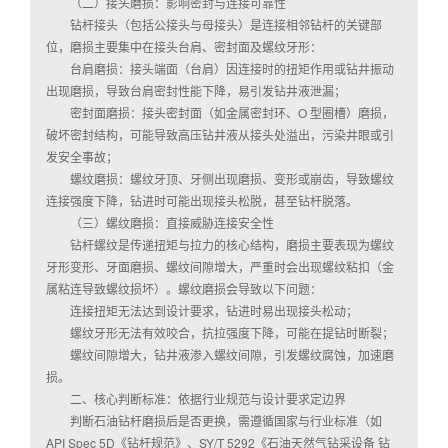
（二）接头磨损：影响密封与连接可靠性
钻杆接头（包括公接头与母接头）是连接相邻钻杆的关键部
位，磨损主要集中在接头台肩、密封面及螺纹牙形：
台肩磨损：接头端面（台肩）因连接时的扭矩作用或钻井振动
出现磨损，导致台肩密封性能下降，易引发钻井液泄漏；
密封面磨损：接头密封面（如金属密封环、O 型圈槽）磨损，
破坏密封结构，可能导致高压钻井液从接头处溢出，污染井眼或引
发安全事故；
螺纹磨损：螺纹牙顶、牙侧出现磨损、变形或崩齿，导致螺纹
连接强度下降，钻进时可能出现接头松脱，甚至钻杆脱落。
（三）螺纹磨损：直接威胁连接安全性
钻杆螺纹是传递扭矩与拉力的核心结构，磨损主要表现为螺纹
牙形变形、牙面磨损、螺纹间隙增大，严重时会出现螺纹粘扣（金
属粘连导致螺纹损坏）。螺纹磨损会导致以下问题：
连接扭矩无法达到设计要求，钻进时易出现接头松动；
螺纹牙形无法有效咬合，抗拉强度下降，可能在提钻时断裂；
螺纹间隙增大，钻井液渗入螺纹间隙，引发螺纹腐蚀，加速磨
损。
二、核心判断标准：依据行业规范与设计要求定边界
判断石油钻杆磨损后是否更换，需遵循国家与行业标准（如
API Spec 5D《钻杆规范》、SY/T 5292《石油天然气钻采设备 钻