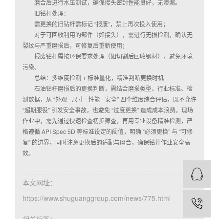
磨合后进行水压测试，确保接头密封性能良好，无渗漏。
旧钻杆处理：
需更换的旧钻杆需标记 “报废”，禁止再次投入使用；
对于可回收利用的部件（如接头），需进行无损检测，确认无
裂纹与严重磨损后，可修复后重新使用；
报废钻杆需按环保要求处理（如切割后回收钢材），避免环境
污染。
总结：多维度检测 + 标准量化，精准判断更换时机
石油钻杆磨损后的更换判断，需结合磨损类型、行业标准、检
测数据，从 “外观 - 尺寸 - 性能 - 安全” 四个维度综合评估，既不允许
“超期服役” 引发安全事故，也避免 “过度更换” 造成成本浪费。现场
作业中，需先通过快速检查初步筛查，再用专业设备精准检测，严
格遵循 API Spec 5D 等标准设定的阈值，明确 “必须更换” 与 “可修
复” 的边界，同时注意更换后的适配与磨合，确保钻井作业安全高
效。
本文网址：
https://www.shuguanggroup.com/news/775.html