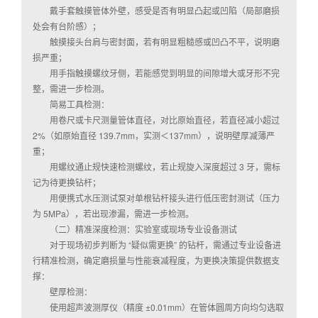
戴手套触摸管体外壁，感受是否有明显凸起或凹陷（局部磨损
处会有台阶感）；
触摸接头台肩与密封面，若有明显粗糙感或凹凸不平，说明磨
损严重；
用手指触摸螺纹牙侧，若能感觉到明显的间隙增大或牙形不完
整，需进一步检测。
简易工具检测：
用卷尺或卡尺测量管体直径，对比原始直径，若直径减小超过
2%（如原始直径 139.7mm，实测＜137mm），说明壁厚减薄严
重；
用螺纹通止规快速检测螺纹，若止规旋入深度超过 3 牙，需标
记为待更换钻杆；
用便携式水压测试泵对单根钻杆接头进行低压密封测试（压力
为 5MPa），若出现渗漏，需进一步检测。
（二）精准深度检测：实验室或现场专业设备测试
对于现场初步判断为 “疑似需更换” 的钻杆，需通过专业设备进
行精准检测，确定磨损量与性能衰减程度，为更换决策提供数据支
撑：
壁厚检测：
使用超声波测厚仪（精度 ±0.01mm）在管体圆周方向均匀选取