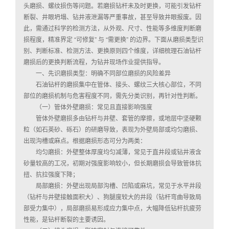
头磨损、螺纹损伤等问题。若磨损钻杆未及时更换，可能引发钻杆
断裂、井眼坍塌、钻井液泄漏等严重事故，甚至导致井眼报废。因
此，需通过科学的检测方法，从外观、尺寸、性能等多维度判断磨
损程度，精准界定 “可修复” 与 “需更换” 的边界。下面从磨损类型识
别、判断标准、检测方法、更换原则四个维度，详细梳理石油钻杆
磨损后的更换判断流程，为钻井现场作业提供指导。
一、先识磨损类型：明确不同部位磨损的风险差异
石油钻杆的磨损集中在管体、接头、螺纹三大核心部位，不同
部位的磨损机制与危害程度不同，需先分类识别，再针对性判断。
（一）管体外壁磨损：常见且直接影响强度
管体外壁磨损多由钻杆与井壁、套管的摩擦，或地层中坚硬颗
粒（如石英砂、砾石）的研磨导致，表现为外壁局部或均匀磨损、
出现沟槽或麻点。根据磨损形态可分为两类：
均匀磨损：外壁整体厚度均匀减薄，常见于直井段或钻井液含
砂量较高的工况，初期对强度影响较小，但长期磨损会导致管体抗
扭、抗拉强度下降；
局部磨损：外壁出现局部沟槽、凹陷或麻坑，常见于水平井段
（钻杆与井壁接触面积大）、狗腿度较大的井段（钻杆弯曲导致局
部受力集中），局部磨损易形成应力集中点，大幅降低钻杆抗疲劳
性能，是钻杆断裂的主要诱因。