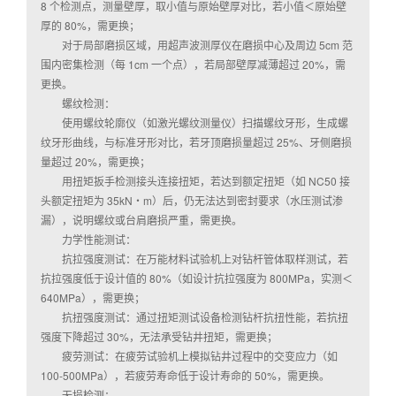
8 个检测点，测量壁厚，取小值与原始壁厚对比，若小值＜原始壁
厚的 80%，需更换；
对于局部磨损区域，用超声波测厚仪在磨损中心及周边 5cm 范
围内密集检测（每 1cm 一个点），若局部壁厚减薄超过 20%，需
更换。
螺纹检测：
使用螺纹轮廓仪（如激光螺纹测量仪）扫描螺纹牙形，生成螺
纹牙形曲线，与标准牙形对比，若牙顶磨损量超过 25%、牙侧磨损
量超过 20%，需更换；
用扭矩扳手检测接头连接扭矩，若达到额定扭矩（如 NC50 接
头额定扭矩为 35kN・m）后，仍无法达到密封要求（水压测试渗
漏），说明螺纹或台肩磨损严重，需更换。
力学性能测试：
抗拉强度测试：在万能材料试验机上对钻杆管体取样测试，若
抗拉强度低于设计值的 80%（如设计抗拉强度为 800MPa，实测＜
640MPa），需更换；
抗扭强度测试：通过扭矩测试设备检测钻杆抗扭性能，若抗扭
强度下降超过 30%，无法承受钻井扭矩，需更换；
疲劳测试：在疲劳试验机上模拟钻井过程中的交变应力（如
100-500MPa），若疲劳寿命低于设计寿命的 50%，需更换。
无损检测：