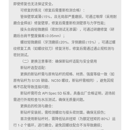
即使修复也无法保证安全。
可修复的情况（修复后需重新检测合格）：
管体壁厚减薄≤15%，且无局部严重磨损，可通过堆焊（采用耐
磨合金焊丝）修复壁厚，修复后需重新检测壁厚与力学性能；
接头台肩轻微磨损（密封测试无渗漏），可通过研磨修复（研
磨后台肩平整度偏差≤0.05mm）；
螺纹轻微磨损（牙顶磨损≤20%、牙侧磨损≤15%），可通过螺
纹修复工具（如螺纹铰刀）修复牙形，修复后需通过通止规检测与
密封测试。
（二）更换注意事项：确保新钻杆适配与安全使用
新钻杆选型适配：
更换的新钻杆需与原有钻杆的规格、材质、强度等级一致（如
原有钻杆为 S135 钢级、NC50 螺纹，新钻杆需相同），避免因规
格不匹配导致连接问题；
新钻杆需符合 API Spec 5D 标准，具备出厂合格证明，进场前
需进行外观检查与水压测试，确保无质量问题。
更换后的检测与磨合：
新钻杆安装前，需检测螺纹与接头密封面，确保无损伤；
首次使用新钻杆时，需降低钻井扭矩（为额定扭矩的 80%）运
行 1-2 个循环，进行磨合，避免因螺纹配合不当导致磨损；