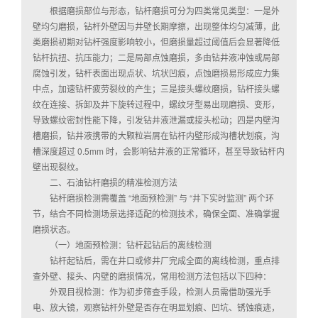
根据磨损部位与形态，钻杆磨损可分为四类常见类型：一是外
壁均匀磨损，钻杆外壁因与井壁长期摩擦，出现整体均匀减薄，此
类磨损初期对钻杆强度影响较小，但磨损量超过阈值后会显著降低
钻杆抗扭、抗压能力；二是局部点蚀磨损，多由钻井液冲蚀或局部
腐蚀引发，钻杆表面出现点状、坑状凹痕，点蚀磨损易形成应力集
中点，加速钻杆疲劳裂纹的产生；三是接头螺纹磨损，钻杆接头螺
纹在连接、拆卸及井下旋转过程中，螺纹牙型易出现磨损、变形，
导致螺纹密封性能下降，引发钻井液泄漏或接头松动；四是内壁沟
槽磨损，钻井液携带的大颗粒岩屑在钻杆内壁形成沟槽状划痕，沟
槽深度超过 0.5mm 时，会影响钻井液的正常循环，甚至导致钻杆内
壁出现裂纹。
二、石油钻杆磨损的精准检测方法
钻杆磨损检测需覆盖 “地面预检测” 与 “井下实时监测” 两个环
节，结合不同检测场景选择适配的检测技术，确保全面、准确掌握
磨损状态。
（一）地面预检测：钻杆起钻后的离线检测
钻杆起钻后，需在井口或修井厂完成全面的离线检测，重点排
查外壁、接头、内壁的磨损情况，常用检测方法包括以下四种：
外观目视检测：作为初步筛查手段，检测人员需借助强光手
电、放大镜，观察钻杆外壁是否存在明显划痕、凹坑、锈蚀痕迹，