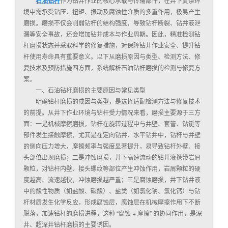
石油钻杆
作为钻井作业的核心承载与传输部件，在井下复杂环
境中需承受钻压、扭矩、振动及腐蚀性介质的多重作用，极易产生
磨损。磨损不仅会削弱钻杆的结构强度，导致钻杆断裂、钻井液泄
漏等安全事故，还会增加钻井成本与作业周期。因此，精准检测钻
杆磨损状态并采取科学的修复措施，对保障钻井作业安全、提升钻
杆使用寿命具有重要意义。以下从磨损原因与类型、检测方法、修
复技术及预防措施四方面，系统解析石油钻杆磨损的检测与修复方
案。
一、石油钻杆磨损的主要原因与常见类型
明确钻杆磨损的成因与类型，是选择适配检测方法与修复技术
的前提。从井下作业环境与钻杆受力情况来看，磨损主要源于三方
面：一是机械摩擦磨损，钻杆在旋转过程中与井壁、套管、钻铤等
部件发生接触摩擦，尤其是在定向钻井、水平钻井中，钻杆与井壁
的侧向压力增大，摩擦频率与强度显著提升，易导致钻杆外壁、接
头部位出现磨损；二是冲蚀磨损，井下高速流动的钻井液携带岩屑
颗粒，对钻杆内壁、接头螺纹等部位产生冲蚀作用，岩屑颗粒的硬
度越高、流速越快，冲蚀磨损越严重；三是腐蚀磨损，井下钻井液
中的酸性物质（如盐酸、碳酸）、盐类（如氯化钠、氯化钙）与钻
杆材质发生化学反应，形成腐蚀层，腐蚀层在机械摩擦作用下不断
脱落，加速钻杆的磨损进程，这种 “腐蚀 + 摩擦” 的协同作用，是深
井、超深井钻杆磨损的主要诱因。