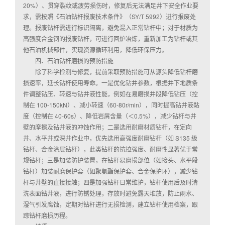
20%）、贯穿裂纹或疲劳损伤时，修复后无法满足井下安全作业要
求，需按照《石油钻杆报废技术条件》（SY/T 5992）进行报废处
理。报废钻杆需进行标识隔离，避免混入正常钻杆中；对于材质为
高强度合金钢的报废钻杆，可进行回炉冶炼，重新加工为钻杆或其
他石油机械部件，实现资源循环利用，降低环保压力。
四、石油钻杆磨损的预防措施
除了科学检测与修复，提前采取预防措施可从源头降低钻杆磨
损速率，延长钻杆使用寿命。一是优化钻井参数，根据井下地质条
件调整钻压、转速与钻井液性能，例如在易磨损井段降低钻压（控
制在 100-150kN）、减小转速（60-80r/min），同时提高钻井液黏
度（控制在 40-60s）、降低岩屑含量（＜0.5%），减少钻杆与井
壁的摩擦及钻井液的冲蚀作用；二是选用耐磨材质钻杆，在定向
井、水平井或深井作业中，优先选用高强度耐磨钻杆（如 S135 级
钻杆、合金涂层钻杆），此类钻杆的抗拉强度、耐磨性显著优于常
规钻杆；三是加装防护装置，在钻杆易磨损部位（如接头、水平段
钻杆）加装耐磨保护套（如聚氨酯保护套、合金保护环），减少钻
杆与井壁的直接接触；四是加强钻杆日常维护，钻杆使用后及时清
洗表面钻井液，进行防锈处理，存放时避免露天堆放，防止雨水、
湿气引发腐蚀，定期对钻杆进行无损检测，建立钻杆使用档案，跟
踪钻杆磨损历程。