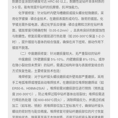
耐磨合金涂层的硬度可达 HRC 60 以上，耐磨性是钻杆本体材质的
3-5 倍，能有效提升钻杆的抗摩擦、抗冲蚀能力。
化学镀修复：针对钻杆内壁沟槽磨损或接头螺纹轻微磨损，采
用化学镀镍 - 磷合金技术，在磨损表面形成均匀、致密的镀层。化
学镀无需外接电源，通过化学反应使镍 - 磷合金颗粒沉积在钻杆表
面，镀层厚度可精确控制（0.05-0.2mm），且具有良好的耐腐蚀性
与耐磨性。修复后需对镀层进行热处理（如 200-300℃保温 1-2 小
时），提升镀层与基体的结合强度，确保在井下扭矩、振动作用下
镀层不脱落。
（二）中度磨损修复：针对磨损量较大、无严重裂纹的钻杆
中度磨损（外壁磨损量 5%-10%、内壁磨损量 8%-15%，或存
在微小裂纹但未贯穿）的钻杆，需通过结构补强与表面修复结合的
方式恢复性能，主要修复技术包括：
堆焊修复：对于钻杆接头螺纹磨损或外壁局部严重磨损，采用
手工电弧堆焊或埋弧自动堆焊技术，在磨损部位堆焊耐磨焊丝（如
ER50-6、H08Mn2SiA）。堆焊前需对磨损部位进行预热（预热温
度 200-300℃），防止堆焊过程中钻杆基体出现裂纹；堆焊后需进
行焊后热处理（如 600-650℃回火），消除焊接应力，并通过机械
加工（如车削、铣削）将堆焊部位加工至标准尺寸，确保钻杆接头
螺纹的密封性与配合精度。堆焊修复可使钻杆磨损部位的尺寸恢复
至原始状态，强度甚至高于本体材质，适用于钻杆接头等关键承载