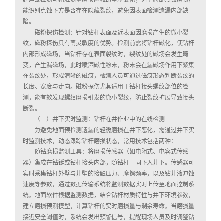
能识别点蚀下方是否存在隐藏裂纹，避免因表面检测遗漏内部缺
陷。
磁粉探伤检测：针对钻杆表面及近表面因磨损产生的微小裂
纹，磁粉探伤具有高灵敏度的优势。检测前需将钻杆磁化，使钻杆
内部形成磁场，当钻杆存在表面裂纹时，裂纹处的磁场会发生畸
变，产生漏磁场，此时喷洒磁性粉末，粉末会在漏磁场作用下聚集
在裂纹处，形成清晰的磁痕，检测人员可通过磁痕形态判断裂纹的
长度、宽度与走向。磁粉探伤尤其适用于钻杆接头螺纹部位的检
测，能有效发现螺纹磨损引发的微小裂纹，防止裂纹扩展导致接头
断裂。
（二）井下实时监测：钻杆在井作业中的在线检测
为避免地面预检测遗漏的轻微磨损在井下恶化，需通过井下实
时监测技术，动态跟踪钻杆磨损状态，常用技术包括两种：
随钻磨损监测工具：将磨损传感器（如电阻式、电容式传感
器）集成在钻铤或钻杆接头内部，随钻杆一同下入井下。传感器可
实时采集钻杆外壁与井壁的接触压力、摩擦频率，以及钻井液冲蚀
速度等参数，通过数据传输系统将监测数据实时上传至地面控制系
统。地面软件根据监测数据，结合钻杆材质特性与井下环境参数，
建立磨损预测模型，计算钻杆的实时磨损量与剩余寿命。当磨损量
接近安全阈值时，系统会发出预警信号，提醒现场人员及时调整钻