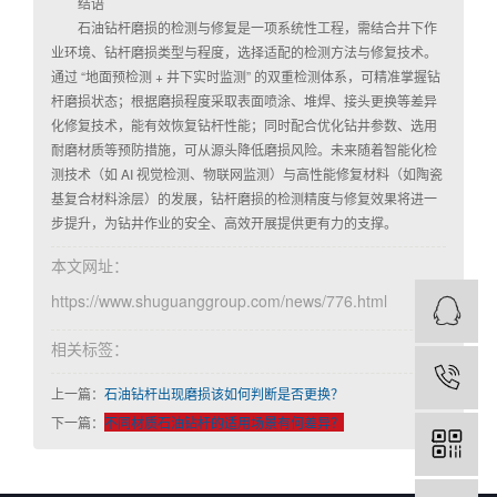
结语
石油钻杆磨损的检测与修复是一项系统性工程，需结合井下作
业环境、钻杆磨损类型与程度，选择适配的检测方法与修复技术。
通过 “地面预检测 + 井下实时监测” 的双重检测体系，可精准掌握钻
杆磨损状态；根据磨损程度采取表面喷涂、堆焊、接头更换等差异
化修复技术，能有效恢复钻杆性能；同时配合优化钻井参数、选用
耐磨材质等预防措施，可从源头降低磨损风险。未来随着智能化检
测技术（如 AI 视觉检测、物联网监测）与高性能修复材料（如陶瓷
基复合材料涂层）的发展，钻杆磨损的检测精度与修复效果将进一
步提升，为钻井作业的安全、高效开展提供更有力的支撑。
本文网址：
https://www.shuguanggroup.com/news/776.html
相关标签：
上一篇：
石油钻杆出现磨损该如何判断是否更换？
下一篇：
不同材质石油钻杆的适用场景有何差异？