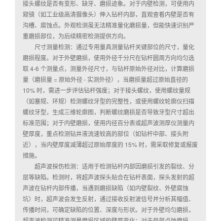
接头螺纹是否有变形、缺牙、磨损迹象。对于内壁检测，可使用内
窥镜（如工业级高清摄像头）伸入钻杆内部，直观查看内壁是否有
沟槽、腐蚀点。外观检测虽无法精准量化磨损量，但能快速识别严
重磨损部位，为后续精密检测提供方向。
尺寸测量检测：通过专用量具测量钻杆关键部位的尺寸，量化
磨损程度。对于外壁磨损，使用外径千分尺在钻杆圆周方向均匀选
取 4-6 个测量点，测量外径尺寸，与钻杆原始外径对比，计算磨损
量（磨损量 = 原始外径 - 实测外径），当磨损量超过原始直径的
10% 时，需进一步评估钻杆强度；对于接头螺纹，使用螺纹量规
（如塞规、环规）检测螺纹牙型的完整性，或使用螺纹轮廓仪扫描
螺纹牙型，生成三维轮廓图，判断螺纹磨损是否导致牙型尺寸超出
标准范围；对于内壁磨损，使用内径百分表或超声波测厚仪测量内
壁厚度，重点检测钻井液流速较高的部位（如钻杆中部、接头附
近），当内壁厚度减薄超过原始厚度的 15% 时，需采取修复或报废
措施。
超声波探伤检测：适用于检测钻杆内部因磨损引发的裂纹、分
层等缺陷。检测时，将超声波探头贴合在钻杆表面，探头发射的超
声波在钻杆内部传播，当遇到磨损缺陷（如内壁裂纹、外壁腐蚀
坑）时，超声波会发生反射，通过接收反射波信号并分析其幅值、
传播时间，可确定缺陷的位置、深度与形状。对于外壁均匀磨损，
超声波检测可精准测量磨损区域的壁厚变化；对于局部点蚀磨损，