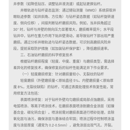
井参数（如降低钻压、调整钻井液流速）或起钻更换钻杆。
井眼轨迹与钻杆姿态监测：通过随钻测量（MWD）系统获取井
眼轨迹参数（如井斜角、方位角）与钻杆姿态数据（如钻杆旋转速
度、侧向位移），间接判断钻杆磨损风险。例如，当井斜角超过
30° 时，钻杆与井壁的侧向压力显著增大，磨损概率提升；水平段
钻井中，钻杆在重力作用下贴井壁滑动，易导致钻杆下部出现严重
磨损。通过分析井眼轨迹与钻杆姿态数据，可识别高磨损风险井
段，提前采取防护措施（如加装钻杆保护套），降低磨损速率。
三、石油钻杆磨损的科学修复技术
根据钻杆磨损程度（轻度、中度、重度）与磨损类型，需选择
差异化的修复技术，确保修复后的钻杆性能满足井下作业要求。
（一）轻度磨损修复：针对磨损量较小、无裂纹的钻杆
轻度磨损（外壁磨损量＜原始直径 5%、内壁磨损量＜原始厚
度 8%，无裂纹缺陷）的钻杆，可通过表面处理技术恢复性能，常
用修复方法包括：
表面喷涂修复：对于钻杆外壁均匀磨损或局部点蚀磨损，采用
电弧喷涂、等离子喷涂技术，在磨损表面喷涂耐磨合金涂层（如镍
基合金、碳化钨合金）。喷涂前需对磨损表面进行喷砂处理，去除
氧化层与油污，确保涂层与基体结合牢固；喷涂过程中控制喷涂温
度与涂层厚度（通常为 0.2-0.5mm），避免涂层出现气孔、开裂。