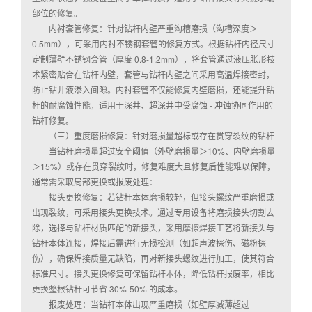
部位的修复。
内衬套管修复：针对钻杆内壁严重沟槽磨损（沟槽深度＞
0.5mm），可采用内衬不锈钢套管的修复方式。根据钻杆内径尺寸
定制薄壁不锈钢套管（厚度 0.8-1.2mm），将套管通过液压胀形技
术紧密贴合在钻杆内壁，套管与钻杆内壁之间采用高温焊接密封，
防止钻井液渗入间隙。内衬套管不仅能修复内壁磨损，还能提升钻
杆的耐腐蚀性能，适用于深井、超深井中受腐蚀 - 冲蚀协同作用的
钻杆修复。
（三）重度磨损修复：针对磨损量超标或存在贯穿裂纹的钻杆
当钻杆磨损量超过安全阈值（外壁磨损量＞10%、内壁磨损量
＞15%）或存在贯穿裂纹时，修复难度大且修复后性能难以保障，
通常需采取局部更换或报废处理：
接头更换修复：若钻杆本体磨损较轻，但接头螺纹严重磨损或
出现裂纹，可采用接头更换技术。通过专用设备将磨损接头切割去
除，选择与钻杆材质匹配的新接头，采用摩擦焊接工艺将新接头与
钻杆本体连接，焊接后需进行无损检测（如超声波探伤、磁粉探
伤），确保焊接质量无缺陷，再对新接头螺纹进行加工，使其符合
标准尺寸。接头更换修复可保留钻杆本体，降低钻杆报废率，相比
更换整根钻杆可节省 30%-50% 的成本。
报废处理：当钻杆本体出现严重磨损（如壁厚减薄超过