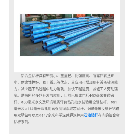
铝合金钻杆具有密度小、重量轻、比强度高、所需回转扭矩
小、耐腐蚀性好、易于搬运等优点，其应用可增加现有设备钻深能
力，减少起下钻过程中动力消耗，加快工程进度，减轻工人劳动强
度。勘探所经多轮开发与应用，目前已形成包括Φ52毫米普通钻
杆、Φ60毫米水文及环境地质评价钻孔抽水试验用全铝钻杆、Φ91
毫米及Φ114毫米深孔用高强度绳索取芯钻杆、Φ95毫米反循环钻进
用双壁钻杆以及Φ147毫米科学深井超深井用
石油钻杆
在内的铝合金
钻杆系列。