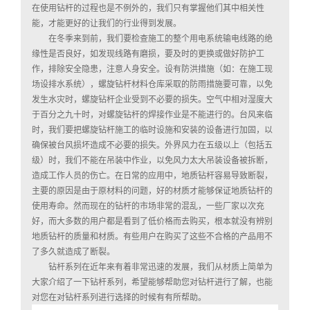
在使用钻杆的过程也是不例外的，我们只有掌握他们其中相关性
能，才能更好的让我们的行业得到发展。
在冬季来到前，我们要检查施工的整个用电系统输电线路的绝
缘性是否良好，如发现线路有磨损，要及时的更换或做好防护工
作，排除安全隐患，注意人身安全。设有防洪措施（如：在施工现
场设排水系统），螺旋钻杆材料仓库采取的防雨措施要可靠，以免
发生水灾时，螺旋钻杆企业受到不必要的损失。空气中相对湿度大
于百分之九十时，对螺旋钻杆的焊接作业是不能进行的。台风来临
时，我们要把螺旋钻杆施工的临时设施和安装的设备进行加固，以
确保被台风损坏造成不必要的损失。外界风力在五级以上（包括五
级）时，我们不能在吊装中作业，以免风力太大吊装设备被拆断，
造成工作人员的伤亡。在日常的应用中，地质钻杆容易导致断裂，
主要的原因是由于原材料的问题，好的材质才能够保证地质钻杆的
使用寿命。然而现在的钻杆的市场非常的混乱，一些厂家以次充
好，而大多数的用户都是看到了低价格而去购买，根本就没有辨别
地质钻杆的质量和材质。有些用户在购买了这些不合格的产品用不
了多久就造成了断裂。
钻杆系列在近年来有着非常迅速的发展，我们从材质上简单为
大家介绍了一下钻杆系列，希望能够帮助您对钻杆进行了解，也能
对您在对钻杆系列进行选择的时候有有所帮助。