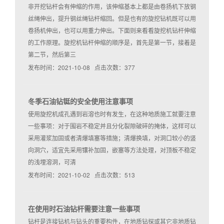
非开挖钻杆会有伸缩的作用，该伸缩基本上都是由卷扬机下放钢
丝绳伸出，提升钢丝绳钻杆缩回。但是也有的旋挖钻机既可以用
卷扬机伸出，也可以用重力伸出。下面则来看看旋挖机钻杆伸缩
的工作原理。旋挖机钻杆伸缩的顺序是，首先是第一节，接着是
第二节，然后第三
发布时间：2021-10-08 点击次数：377
冬季石油钻铤的安全使用注意事项
使用旋挖机成孔遇到岩溶也时有发生，在这种地质施工就要注意
一些事项：对于围岩不稳定并且分化裂隙破碎的掩体，这样可以
采用灌浆加固或者清爆填塞等措施；清爆换填，对洞口较小的竖
向洞穴，适宜先采用镶补加固，嵌塞等方法处理，对顶板不稳定
的浅埋溶洞，可清
发布时间：2021-10-02 点击次数：513
在使用时石油钻杆需要注意一些事项
钻杆是连接钻机与钻头的重要构件，在地质钻探或其它非地质钻