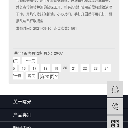
与锁接头联接，用于地质勘探领域，传递钻机扭矩给井底钻头，
并负责传输钻井液的钻探工具，新买的钻杆使用前需将螺纹清理
干净，并均匀涂抹丝扣油，小心对扣，手拧几圈后再用机拧，锁
接头与钻杆联接需
发布时间：2021-09-10 点击次数：561
共441条
每页12条
页次：20/37
首页
上一页
20
15
16
17
18
19
21
22
23
24
下一页
尾页
关于曙光
产品类别
新闻中心