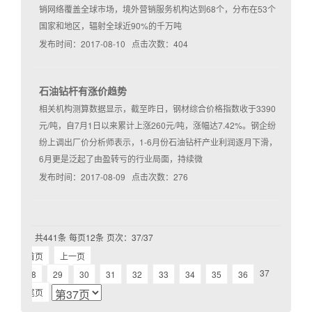
销网络覆盖全球市场，境外营销服务机构达到68个，分布在53个
国家和地区，辐射全球近90%的千万吨
发布时间：2017-08-10 点击次数：404
石油钻杆有涨价趋势
相关机构测算数据显示，截至昨日，钢材综合价格指数收于3390
元/吨，自7月1日以来累计上涨260元/吨，涨幅达7.42%。钢企纷
纷上调出厂价分析师表示，1-6月份石油钻杆产业利润逐月下滑，
6月更是泛起了由盈转亏的行业局面，持续微
发布时间：2017-08-09 点击次数：276
共441条
每页12条
页次：37/37
首页
上一页
37
28
29
30
31
32
33
34
35
36
尾页